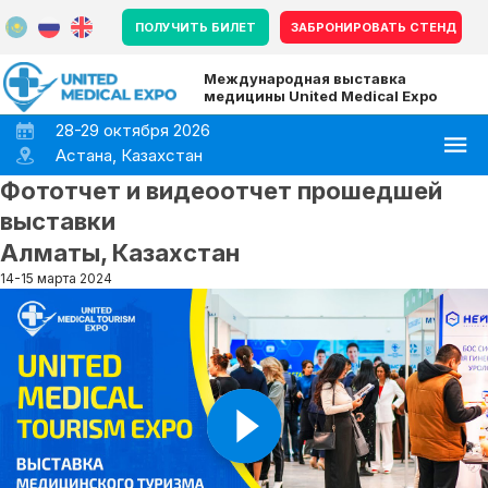
ПОЛУЧИТЬ БИЛЕТ
ЗАБРОНИРОВАТЬ СТЕНД
Международная выставка
медицины United Medical Expo
28-29 октября 2026
Астана, Казахстан
Фототчет и видеоотчет прошедшей
выставки
Алматы, Казахстан
14-15 марта 2024