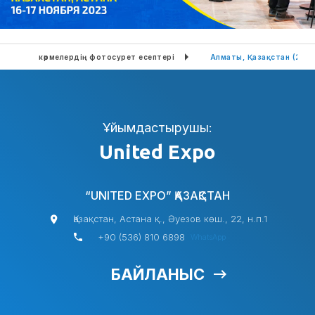
Өткен көрмелердің фотосурет есептері
Алматы, Қазақстан (202
Ұйымдастырушы:
United Expo
“UNITED EXPO” ҚАЗАҚСТАН
Қазақстан, Астана қ., Әуезов көш., 22, н.п.1
+90 (536) 810 6898
WhatsApp
БАЙЛАНЫС