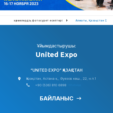
Өткен көрмелердің фотосурет есептері
Алматы, Қазақстан (202
Ұйымдастырушы:
United Expo
“UNITED EXPO” ҚАЗАҚСТАН
Қазақстан, Астана қ., Әуезов көш., 22, н.п.1
+90 (536) 810 6898
WhatsApp
БАЙЛАНЫС