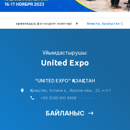
Өткен көрмелердің фотосурет есептері
Алматы, Қазақстан (202
Ұйымдастырушы:
United Expo
“UNITED EXPO” ҚАЗАҚСТАН
Қазақстан, Астана қ., Әуезов көш., 22, н.п.1
+90 (536) 810 6898
WhatsApp
БАЙЛАНЫС